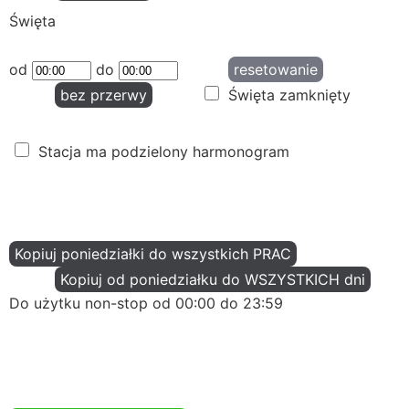
Święta
od
do
resetowanie
bez przerwy
Święta zamknięty
Stacja ma podzielony harmonogram
Kopiuj poniedziałki do wszystkich PRAC
Kopiuj od poniedziałku do WSZYSTKICH dni
Do użytku non-stop od 00:00 do 23:59