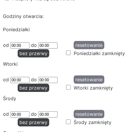
Godziny otwarcia:
Poniedziałki
od
do
resetowanie
bez przerwy
Poniedziałki zamknięty
Wtorki
od
do
resetowanie
bez przerwy
Wtorki zamknięty
Środy
od
do
resetowanie
bez przerwy
Środy zamknięty