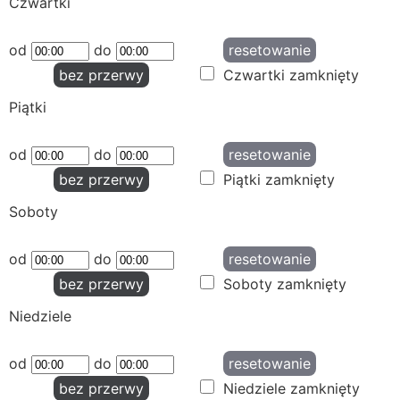
Czwartki
od
do
resetowanie
bez przerwy
Czwartki zamknięty
Piątki
od
do
resetowanie
bez przerwy
Piątki zamknięty
Soboty
od
do
resetowanie
bez przerwy
Soboty zamknięty
Niedziele
od
do
resetowanie
bez przerwy
Niedziele zamknięty