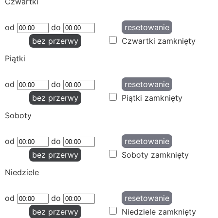
Czwartki
od
do
resetowanie
bez przerwy
Czwartki zamknięty
Piątki
od
do
resetowanie
bez przerwy
Piątki zamknięty
Soboty
od
do
resetowanie
bez przerwy
Soboty zamknięty
Niedziele
od
do
resetowanie
bez przerwy
Niedziele zamknięty