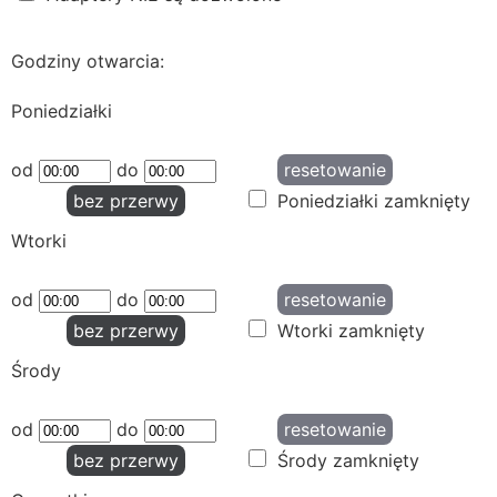
Godziny otwarcia:
Poniedziałki
od
do
resetowanie
bez przerwy
Poniedziałki zamknięty
Wtorki
od
do
resetowanie
bez przerwy
Wtorki zamknięty
Środy
od
do
resetowanie
bez przerwy
Środy zamknięty