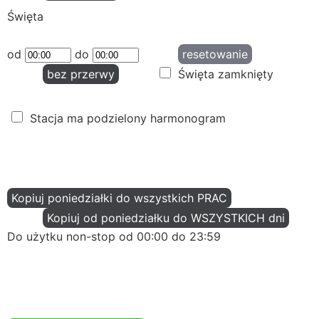
Święta
od
do
resetowanie
bez przerwy
Święta zamknięty
Stacja ma podzielony harmonogram
Kopiuj poniedziałki do wszystkich PRAC
Kopiuj od poniedziałku do WSZYSTKICH dni
Do użytku non-stop od 00:00 do 23:59