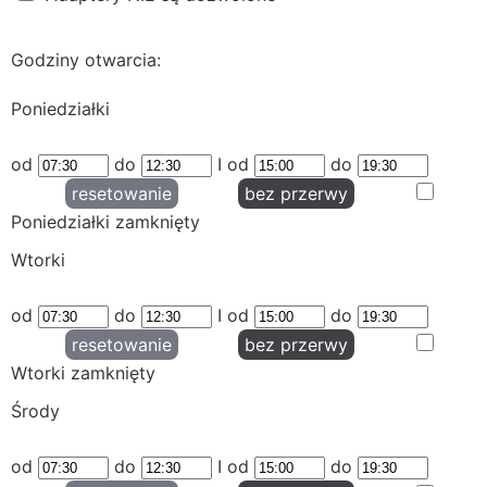
Godziny otwarcia:
Poniedziałki
od
do
I od
do
resetowanie
bez przerwy
Poniedziałki zamknięty
Wtorki
od
do
I od
do
resetowanie
bez przerwy
Wtorki zamknięty
Środy
od
do
I od
do