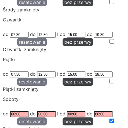
resetowanie
bez przerwy
Środy zamknięty
Czwartki
od
do
I od
do
resetowanie
bez przerwy
Czwartki zamknięty
Piątki
od
do
I od
do
resetowanie
bez przerwy
Piątki zamknięty
Soboty
od
do
I od
do
resetowanie
bez przerwy