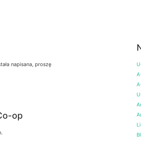
N
ostała napisana, proszę
U
A
A
U
A
Co-op
A
L
n.
B