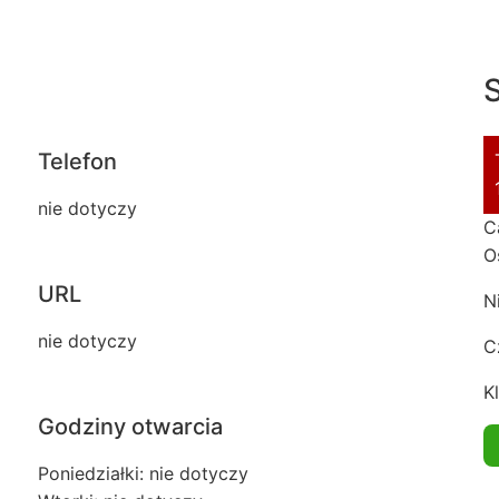
S
Telefon
nie dotyczy
C
O
URL
N
nie dotyczy
C
Kl
Godziny otwarcia
Poniedziałki: nie dotyczy