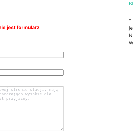
B
*
ie jest formularz
j
N
W