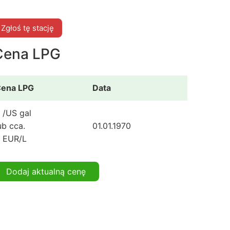
Zgłoś tę stację
Cena LPG
ena LPG
Data
 /US gal
ub cca.
01.01.1970
 EUR/L
Dodaj aktualną cenę