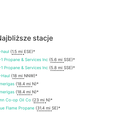
ajbliższe stacje
-haul
(
1.5 mi
ESE)*
-1 Propane & Services Inc
(
5.6 mi
SSE)*
-1 Propane & Services Inc
(
5.8 mi
SSE)*
-Haul
(
18 mi
NNW)*
merigas
(
18.4 mi
N)*
merigas
(
18.4 mi
N)*
inn Co-op Oil Co
(
23 mi
N)*
lue Flame Propane
(
31.4 mi
SE)*