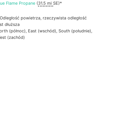
lue Flame Propane
(
31.5 mi
SE)*
 Odległość powietrza, rzeczywista odległość
est dłuższa
orth (północ), East (wschód), South (południe),
est (zachód)