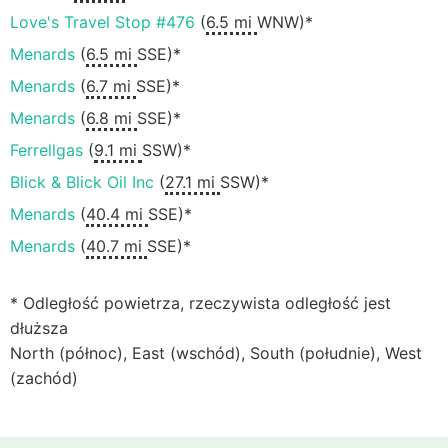
Love's Travel Stop #476
(
6.5 mi
WNW)*
Menards
(
6.5 mi
SSE)*
Menards
(
6.7 mi
SSE)*
Menards
(
6.8 mi
SSE)*
Ferrellgas
(
9.1 mi
SSW)*
Blick & Blick Oil Inc
(
27.1 mi
SSW)*
Menards
(
40.4 mi
SSE)*
Menards
(
40.7 mi
SSE)*
* Odległość powietrza, rzeczywista odległość jest
dłuższa
North (północ), East (wschód), South (południe), West
(zachód)