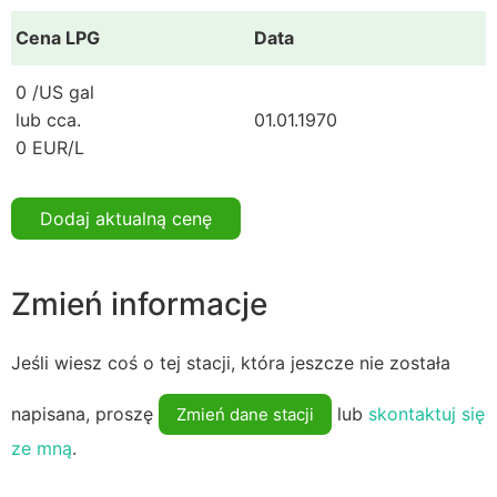
Cena LPG
Data
0 /US gal
lub cca.
01.01.1970
0 EUR/L
Dodaj aktualną cenę
Zmień informacje
Jeśli wiesz coś o tej stacji, która jeszcze nie została
napisana, proszę
lub
skontaktuj się
Zmień dane stacji
ze mną
.