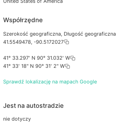
United States of America
Współrzędne
Szerokość geograficzna, Długość geograficzna
41.5549478, -90.5172027
41° 33.297' N 90° 31.032' W
41° 33' 18" N 90° 31' 2" W
Sprawdź lokalizację na mapach Google
Jest na autostradzie
nie dotyczy