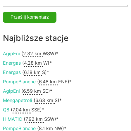
Najbliższe stacje
AgipEni
(
2.32 km
WSW)*
Energas
(
4.28 km
W)*
Energas
(
6.18 km
S)*
PompeBianche
(
6.48 km
ENE)*
AgipEni
(
6.59 km
SE)*
Mengapetroli
(
6.63 km
S)*
Q8
(
7.04 km
SSE)*
HIMATIC
(
7.92 km
SSW)*
PompeBianche
(
8.1 km
NW)*