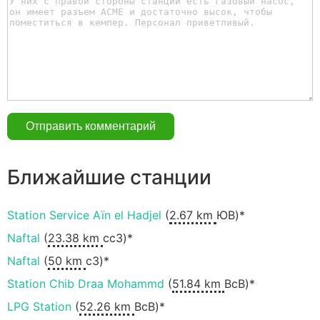
Ближайшие станции
Station Service Aïn el Hadjel
(
2.67 km
ЮВ)*
Naftal
(
23.38 km
ccЗ)*
Naftal
(
50 km
сЗ)*
Station Chib Draa Mohammd
(
51.84 km
ВсВ)*
LPG Station
(
52.26 km
ВсВ)*