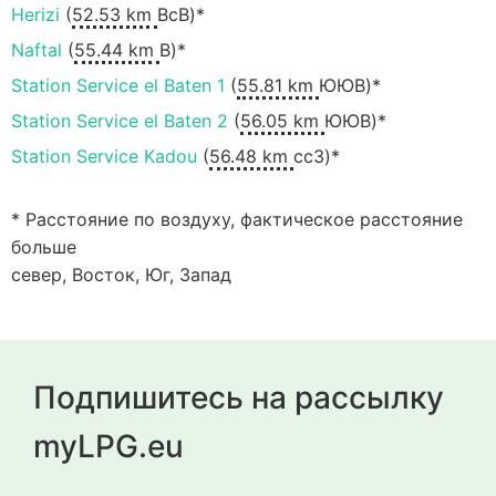
Herizi
(
52.53 km
ВсВ)*
Naftal
(
55.44 km
В)*
Station Service el Baten 1
(
55.81 km
ЮЮВ)*
Station Service el Baten 2
(
56.05 km
ЮЮВ)*
Station Service Kadou
(
56.48 km
ccЗ)*
* Расстояние по воздуху, фактическое расстояние
больше
север, Восток, Юг, Запад
Подпишитесь на рассылку
myLPG.eu