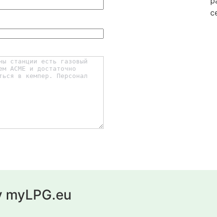
р
с
у myLPG.eu