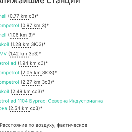
Ближайшие станции
hell
(
0.77 km
сЗ)*
ompetrol
(
0.97 km
З)*
hell
(
1.06 km
З)*
ukoil
(
1.28 km
ЗЮЗ)*
MV
(
1.42 km
ЗсЗ)*
etrol ad
(
1.94 km
сЗ)*
ompetrol
(
2.05 km
ЗЮЗ)*
ompetrol
(
2.27 km
ЗсЗ)*
ukoil
(
2.49 km
ccЗ)*
etrol ad 1104 Бургас: Северна Индустриална
она
(
2.54 km
ccЗ)*
 Расстояние по воздуху, фактическое