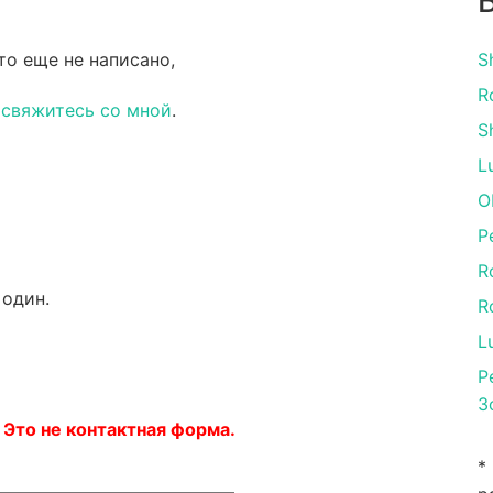
то еще не написано,
S
R
и
свяжитесь со мной
.
S
L
O
P
R
 один.
R
L
P
З
 Это не контактная форма.
*