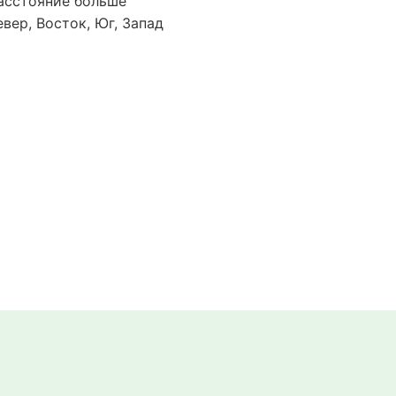
асстояние больше
евер, Восток, Юг, Запад