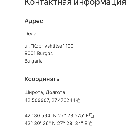
Контактная информация
Адрес
Dega
ul. "Koprivshtitsa" 100
8001
Burgas
Bulgaria
Координаты
Широта, Долгота
42.509907, 27.476244
42° 30.594' N 27° 28.575' E
42° 30' 36" N 27° 28' 34" E