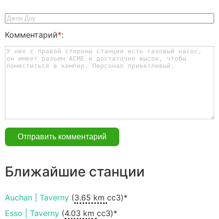
Комментарий
*
:
Ближайшие станции
Auchan | Taverny
(
3.65 km
ccЗ)*
Esso | Taverny
(
4.03 km
ccЗ)*