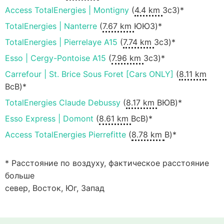
Access TotalEnergies | Montigny
(
4.4 km
ЗсЗ)*
TotalEnergies | Nanterre
(
7.67 km
ЮЮЗ)*
TotalEnergies | Pierrelaye A15
(
7.74 km
ЗсЗ)*
Esso | Cergy-Pontoise A15
(
7.96 km
ЗсЗ)*
Carrefour | St. Brice Sous Foret [Cars ONLY]
(
8.11 km
ВсВ)*
TotalEnergies Claude Debussy
(
8.17 km
ВЮВ)*
Esso Express | Domont
(
8.61 km
ВсВ)*
Access TotalEnergies Pierrefitte
(
8.78 km
В)*
* Расстояние по воздуху, фактическое расстояние
больше
север, Восток, Юг, Запад