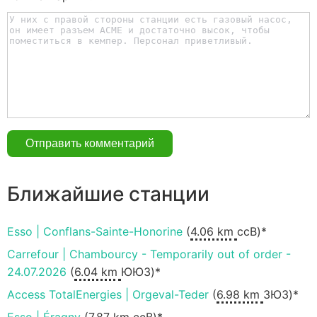
Ближайшие станции
Esso | Conflans-Sainte-Honorine
(
4.06 km
ссВ)*
Carrefour | Chambourcy - Temporarily out of order -
24.07.2026
(
6.04 km
ЮЮЗ)*
Access TotalEnergies | Orgeval-Teder
(
6.98 km
ЗЮЗ)*