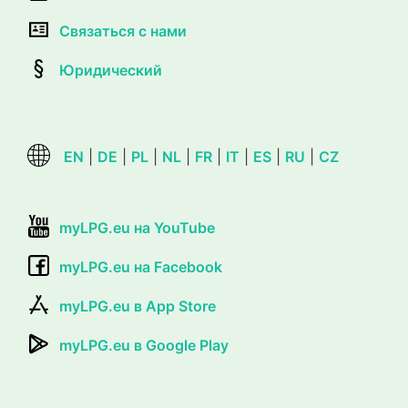
Связаться с нами
Юридический
EN
|
DE
|
PL
|
NL
|
FR
|
IT
|
ES
|
RU
|
CZ
myLPG.eu на YouTube
myLPG.eu на Facebook
myLPG.eu в App Store
myLPG.eu в Google Play