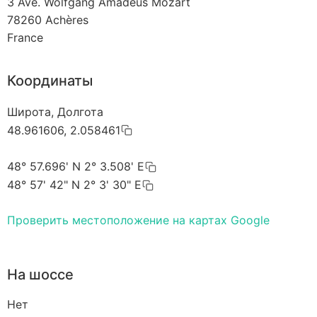
3 Ave. Wolfgang Amadeus Mozart
78260
Achères
France
Координаты
Широта, Долгота
48.961606, 2.058461
48° 57.696' N 2° 3.508' E
48° 57' 42" N 2° 3' 30" E
Проверить местоположение на картах Google
На шоссе
Нет