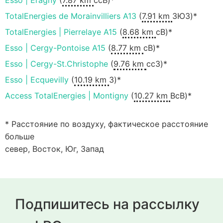
Esso | Éragny
(
7.87 km
ссВ)*
TotalEnergies de Morainvilliers A13
(
7.91 km
ЗЮЗ)*
TotalEnergies | Pierrelaye A15
(
8.68 km
сВ)*
Esso | Cergy-Pontoise A15
(
8.77 km
сВ)*
Esso | Cergy-St.Christophe
(
9.76 km
ccЗ)*
Esso | Ecquevilly
(
10.19 km
З)*
Access TotalEnergies | Montigny
(
10.27 km
ВсВ)*
* Расстояние по воздуху, фактическое расстояние
больше
север, Восток, Юг, Запад
Подпишитесь на рассылку