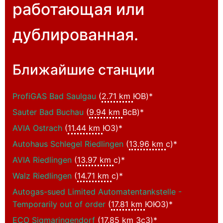
работающая или
дублированная.
Ближайшие станции
ProfiGAS Bad Saulgau
(
2.71 km
ЮВ)*
Sauter Bad Buchau
(
9.94 km
ВсВ)*
AVIA Ostrach
(
11.44 km
ЮЗ)*
Autohaus Schlegel Riedlingen
(
13.96 km
с)*
AVIA Riedlingen
(
13.97 km
с)*
Walz Riedlingen
(
14.71 km
с)*
Autogas-sued Limited Automatentankstelle -
Temporarily out of order
(
17.81 km
ЮЮЗ)*
ECO Sigmaringendorf
(
17.85 km
ЗсЗ)*