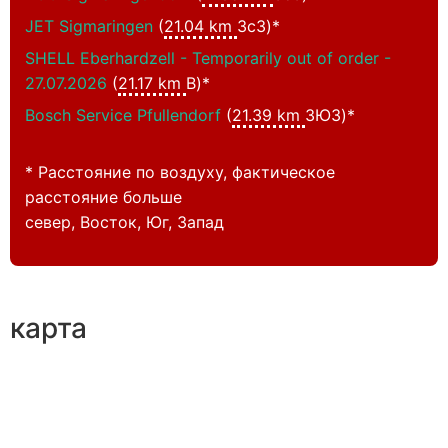
JET Sigmaringen
(
21.04 km
ЗсЗ)*
SHELL Eberhardzell - Temporarily out of order -
27.07.2026
(
21.17 km
В)*
Bosch Service Pfullendorf
(
21.39 km
ЗЮЗ)*
* Расстояние по воздуху, фактическое
расстояние больше
север, Восток, Юг, Запад
карта