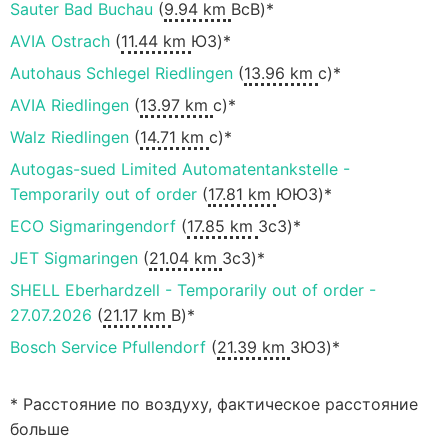
Sauter Bad Buchau
(
9.94 km
ВсВ)*
AVIA Ostrach
(
11.44 km
ЮЗ)*
Autohaus Schlegel Riedlingen
(
13.96 km
с)*
AVIA Riedlingen
(
13.97 km
с)*
Walz Riedlingen
(
14.71 km
с)*
Autogas-sued Limited Automatentankstelle -
Temporarily out of order
(
17.81 km
ЮЮЗ)*
ECO Sigmaringendorf
(
17.85 km
ЗсЗ)*
JET Sigmaringen
(
21.04 km
ЗсЗ)*
SHELL Eberhardzell - Temporarily out of order -
27.07.2026
(
21.17 km
В)*
Bosch Service Pfullendorf
(
21.39 km
ЗЮЗ)*
* Расстояние по воздуху, фактическое расстояние
больше