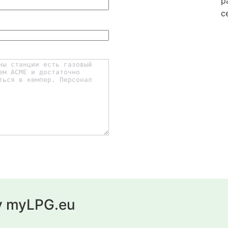
р
с
у myLPG.eu