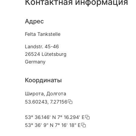
Контактная информация
Адрес
Felta Tankstelle
Landstr. 45-46
26524
Lütetsburg
Germany
Координаты
Широта, Долгота
53.60243, 7.27156
53° 36.146' N 7° 16.294' E
53° 36' 9" N 7° 16' 18" E