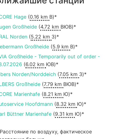
Ближайшие станции
CORE Hage
(
0.16 km
В)*
ugen Großheide
(
4.72 km
ВЮВ)*
RAL Norden
(
5.22 km
З)*
iebermann Großheide
(
5.9 km
В)*
VIA Großheide - Temporarily out of order -
8.07.2026
(
6.02 km
ЮВ)*
lbers Norden/Norddeich
(
7.05 km
З)*
LBERS Großheide
(
7.79 km
ВЮВ)*
CORE Marienhafe
(
8.21 km
Ю)*
utoservice Hoofdmann
(
8.32 km
Ю)*
arl Büttner Marienhafe
(
9.31 km
Ю)*
 Расстояние по воздуху, фактическое