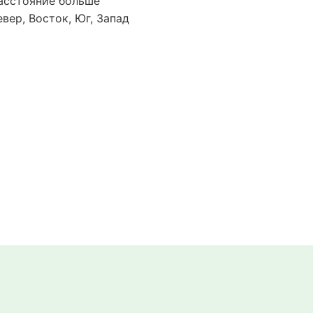
асстояние больше
евер, Восток, Юг, Запад