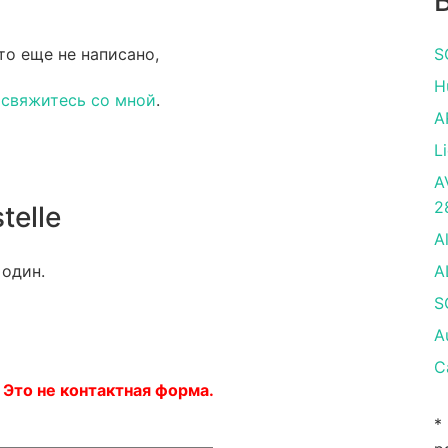
то еще не написано,
S
H
и
свяжитесь со мной
.
A
L
A
2
telle
A
 один.
A
S
A
C
 Это не контактная форма.
*