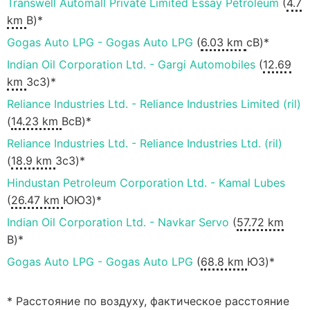
Transwell Automall Private Limited Essay Petroleum
(
4.7
km
В)*
Gogas Auto LPG - Gogas Auto LPG
(
6.03 km
сВ)*
Indian Oil Corporation Ltd. - Gargi Automobiles
(
12.69
km
ЗсЗ)*
Reliance Industries Ltd. - Reliance Industries Limited (ril)
(
14.23 km
ВсВ)*
Reliance Industries Ltd. - Reliance Industries Ltd. (ril)
(
18.9 km
ЗсЗ)*
Hindustan Petroleum Corporation Ltd. - Kamal Lubes
(
26.47 km
ЮЮЗ)*
Indian Oil Corporation Ltd. - Navkar Servo
(
57.72 km
В)*
Gogas Auto LPG - Gogas Auto LPG
(
68.8 km
ЮЗ)*
* Расстояние по воздуху, фактическое расстояние