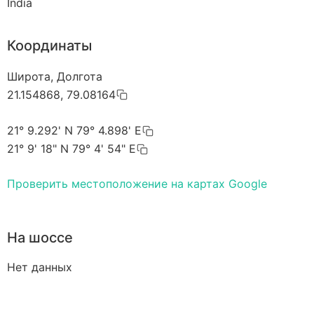
India
Координаты
Широта, Долгота
21.154868, 79.08164
21° 9.292' N 79° 4.898' E
21° 9' 18" N 79° 4' 54" E
Проверить местоположение на картах Google
На шоссе
Нет данных