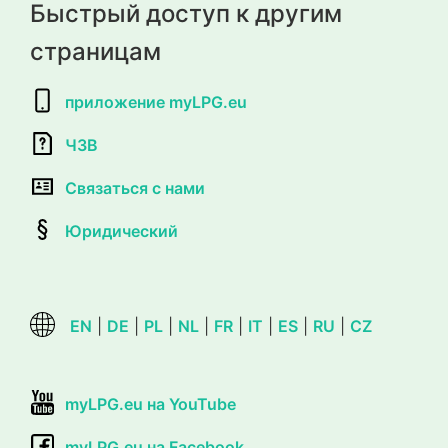
Быстрый доступ к другим
страницам
приложение myLPG.eu
ЧЗВ
Связаться с нами
Юридический
EN
|
DE
|
PL
|
NL
|
FR
|
IT
|
ES
|
RU
|
CZ
myLPG.eu на YouTube
myLPG.eu на Facebook