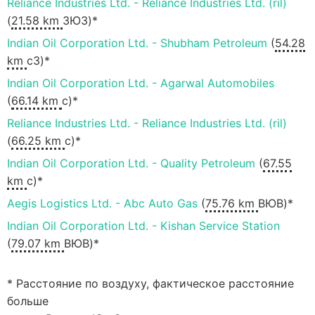
Reliance Industries Ltd. - Reliance Industries Ltd. (ril)
(
21.58 km
ЗЮЗ)*
Indian Oil Corporation Ltd. - Shubham Petroleum
(
54.28
km
сЗ)*
Indian Oil Corporation Ltd. - Agarwal Automobiles
(
66.14 km
с)*
Reliance Industries Ltd. - Reliance Industries Ltd. (ril)
(
66.25 km
с)*
Indian Oil Corporation Ltd. - Quality Petroleum
(
67.55
km
с)*
Aegis Logistics Ltd. - Abc Auto Gas
(
75.76 km
ВЮВ)*
Indian Oil Corporation Ltd. - Kishan Service Station
(
79.07 km
ВЮВ)*
* Расстояние по воздуху, фактическое расстояние
больше