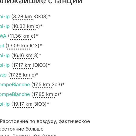
Ближайшие станции
pi-Ip
(
3.28 km
ЮЮЗ)*
pi-Ip
(
10.32 km
с)*
WA
(
11.36 km
с)*
il
(
13.09 km
ЮЗ)*
pi-Ip
(
16.16 km
З)*
pi-Ip
(
17.17 km
ЮЮЗ)*
sso
(
17.28 km
с)*
ompeBianche
(
17.5 km
ЗсЗ)*
ompeBianche
(
17.85 km
с)*
pi-Ip
(
19.17 km
ЗЮЗ)*
 Расстояние по воздуху, фактическое
асстояние больше