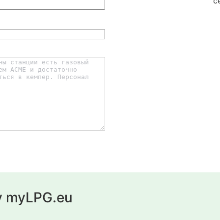
с
у myLPG.eu