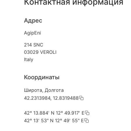
Контактная информация
Адрес
AgipEni
214 SNC
03029
VEROLI
Italy
Координаты
Широта, Долгота
42.2313984, 12.8319488
42° 13.884' N 12° 49.917' E
42° 13' 53" N 12° 49' 55" E