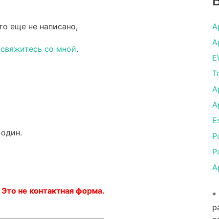
то еще не написано,
A
A
и
свяжитесь со мной
.
E
To
A
A
E
 один.
P
P
A
 Это не контактная форма.
*
р