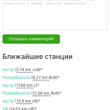
Ближайшие станции
Api-Ip
(
5.74 km
ссВ)*
PompeBianche
(
8.27 km
ВсВ)*
Api-Ip
(
11.69 km
с)*
PompeBianche
(
12.66 km
ВсВ)*
Api-Ip
(
13.4 km
сВ)*
Q8
(
14.53 km
сВ)*