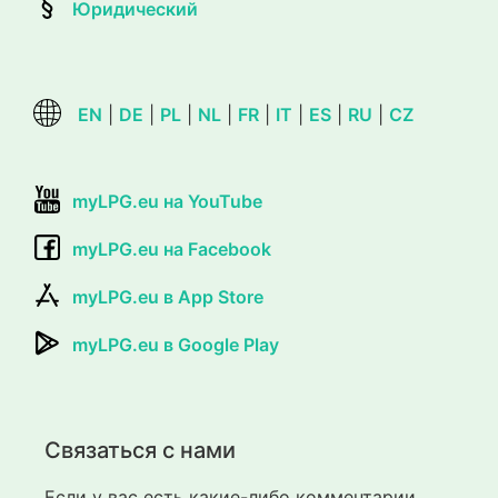
Юридический
EN
|
DE
|
PL
|
NL
|
FR
|
IT
|
ES
|
RU
|
CZ
myLPG.eu на YouTube
myLPG.eu на Facebook
myLPG.eu в App Store
myLPG.eu в Google Play
Связаться с нами
Если у вас есть какие-либо комментарии,