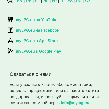
EN
|
DE
|
PL
|
NL
|
FR
|
IT
|
ES
|
RU
|
CZ
myLPG.eu на YouTube
myLPG.eu на Facebook
myLPG.eu в App Store
myLPG.eu в Google Play
Связаться с нами
Если у вас есть какие-либо комментарии,
вопросы, предложения или вы просто хотите
поздороваться, используйте форму ниже или
свяжитесь со мной через
info@mylpg.eu