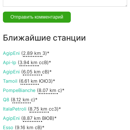
Ближайшие станции
AgipEni
(
2.89 km
З)*
Api-Ip
(
3.94 km
ссВ)*
AgipEni
(
6.05 km
сВ)*
Tamoil
(
6.61 km
ЮЮЗ)*
PompeBianche
(
8.07 km
с)*
Q8
(
8.12 km
с)*
ItalaPetroli
(
8.75 km
ccЗ)*
AgipEni
(
8.87 km
ВЮВ)*
Esso
(
9.16 km
сВ)*