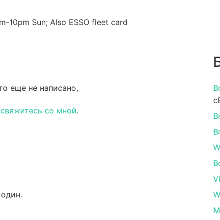
m-10pm Sun; Also ESSO fleet card
то еще не написано,
B
с
и
свяжитесь со мной
.
B
B
W
B
V
 один.
W
M