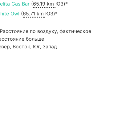
elita Gas Bar
(
65.19 km
ЮЗ)*
hite Owl
(
65.71 km
ЮЗ)*
 Расстояние по воздуху, фактическое
асстояние больше
евер, Восток, Юг, Запад