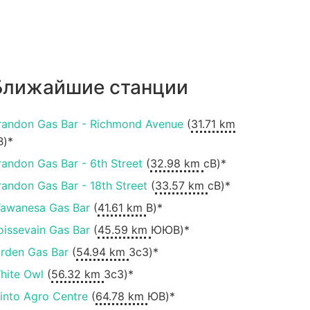
Ближайшие станции
randon Gas Bar - Richmond Avenue
(
31.71 km
В)*
randon Gas Bar - 6th Street
(
32.98 km
сВ)*
randon Gas Bar - 18th Street
(
33.57 km
сВ)*
awanesa Gas Bar
(
41.61 km
В)*
oissevain Gas Bar
(
45.59 km
ЮЮВ)*
irden Gas Bar
(
54.94 km
ЗсЗ)*
hite Owl
(
56.32 km
ЗсЗ)*
into Agro Centre
(
64.78 km
ЮВ)*