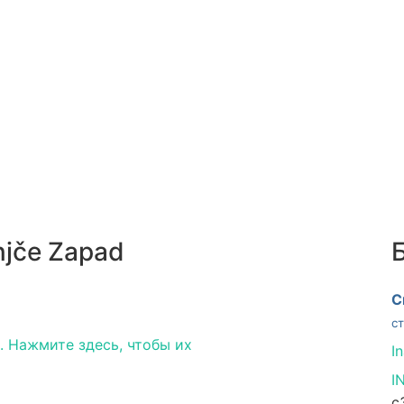
njče Zapad
C
с
 Нажмите здесь, чтобы их
I
I
с