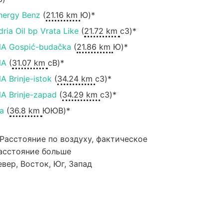
nergy Benz
(
21.16 km
Ю)*
dria Oil bp Vrata Like
(
21.72 km
сЗ)*
NA Gospić-budačka
(
21.86 km
Ю)*
NA
(
31.07 km
сВ)*
NA Brinje-istok
(
34.24 km
сЗ)*
NA Brinje-zapad
(
34.29 km
сЗ)*
na
(
36.8 km
ЮЮВ)*
 Расстояние по воздуху, фактическое
асстояние больше
евер, Восток, Юг, Запад