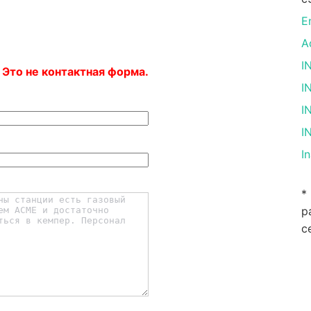
E
A
I
 Это не контактная форма.
I
I
I
I
*
р
с