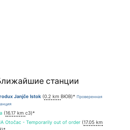
Ближайшие станции
rodux Janjče Istok
(
0.2 km
ВЮВ)*
Проверенная
танция
na
(
16.17 km
сЗ)*
NA Otočac - Temporarily out of order
(
17.05 km
З)*