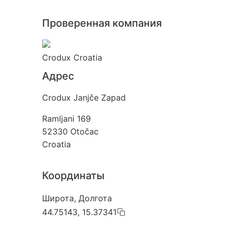
Проверенная компания
Crodux Croatia
Адрес
Crodux Janjče Zapad
Ramljani 169
52330
Otočac
Croatia
Координаты
Широта, Долгота
44.75143, 15.37341