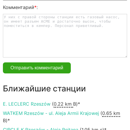
Комментарий
*
:
Ближайшие станции
E. LECLERC Rzeszów
(
0.22 km
В)*
WATKEM Rzeszów - ul. Aleja Armii Krajowej
(
0.65 km
В)*
CIRCLE K Rzeszów - Aleja Rejtana
(
1.05 km
с)*