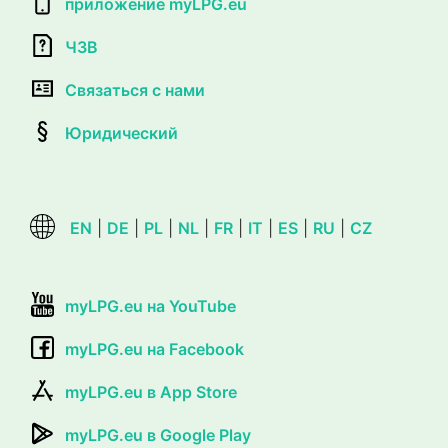
приложение myLPG.eu
ЧЗВ
Связаться с нами
Юридический
EN
|
DE
|
PL
|
NL
|
FR
|
IT
|
ES
|
RU
|
CZ
myLPG.eu на YouTube
myLPG.eu на Facebook
myLPG.eu в App Store
myLPG.eu в Google Play