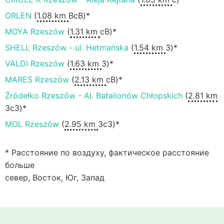
ORLEN
(
1.08 km
ВсВ)*
MOYA Rzeszów
(
1.31 km
сВ)*
SHELL Rzeszów - ul. Hetmańska
(
1.54 km
З)*
VALDI Rzeszów
(
1.63 km
З)*
MARES Rzeszów
(
2.13 km
сВ)*
Źródełko Rzeszów - Al. Batalionów Chłopskich
(
2.81 km
ЗсЗ)*
MOL Rzeszów
(
2.95 km
ЗсЗ)*
* Расстояние по воздуху, фактическое расстояние
больше
север, Восток, Юг, Запад