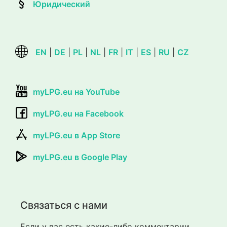
Юридический
EN
|
DE
|
PL
|
NL
|
FR
|
IT
|
ES
|
RU
|
CZ
myLPG.eu на YouTube
myLPG.eu на Facebook
myLPG.eu в App Store
myLPG.eu в Google Play
Связаться с нами
Если у вас есть какие-либо комментарии,