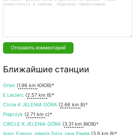
Ближайшие станции
Orlen
(
1.96 km
ЮЮВ)*
E.Leclerc
(
2.57 km
В)*
Circle K JELENIA GÓRA
(
2.66 km
В)*
Pieprzyk
(
2.71 km
с)*
CIRCLE K JELENIA GÓRA
(
3.31 km
ВЮВ)*
Amic Energy Jelenia Góra Jana Pawła
(
3.9 km
В)*