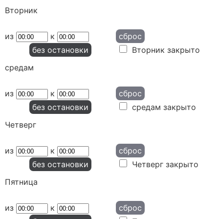
Вторник
из
к
сброс
без остановки
Вторник закрыто
средам
из
к
сброс
без остановки
средам закрыто
Четверг
из
к
сброс
без остановки
Четверг закрыто
Пятница
из
к
сброс