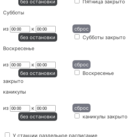
без остановки
Пятница закрыто
Субботы
из
к
сброс
без остановки
Субботы закрыто
Воскресенье
из
к
сброс
без остановки
Воскресенье
закрыто
каникулы
из
к
сброс
без остановки
каникулы закрыто
У станции раздельное расписание