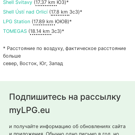
Shell Svitavy
(
17.37 km
ЮЗ)*
Shell Ústí nad Orlicí
(
17.8 km
ЗсЗ)*
LPG Station
(
17.89 km
ЮЮВ)*
TOMEGAS
(
18.14 km
ЗсЗ)*
* Расстояние по воздуху, фактическое расстояние
больше
север, Восток, Юг, Запад
Подпишитесь на рассылку
myLPG.eu
и получайте информацию об обновлениях сайта
и приложения. Обычно одно письмо в год, но