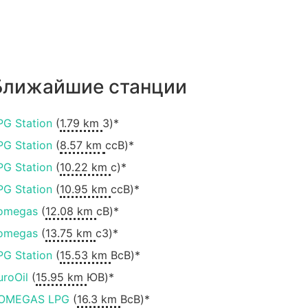
Ближайшие станции
PG Station
(
1.79 km
З)*
PG Station
(
8.57 km
ссВ)*
PG Station
(
10.22 km
с)*
PG Station
(
10.95 km
ссВ)*
omegas
(
12.08 km
сВ)*
omegas
(
13.75 km
сЗ)*
PG Station
(
15.53 km
ВсВ)*
uroOil
(
15.95 km
ЮВ)*
OMEGAS LPG
(
16.3 km
ВсВ)*