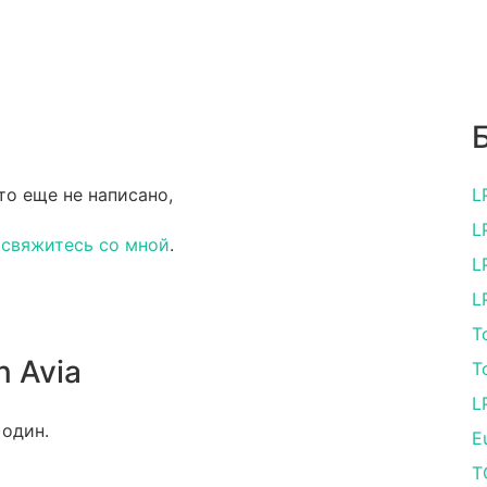
то еще не написано,
L
L
и
свяжитесь со мной
.
L
L
T
n Avia
T
L
 один.
E
T