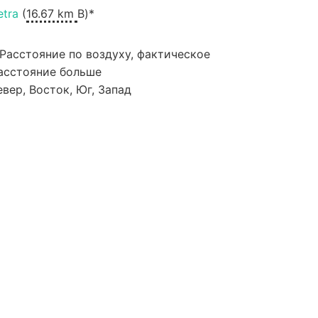
etra
(
16.67 km
В)*
 Расстояние по воздуху, фактическое
асстояние больше
евер, Восток, Юг, Запад