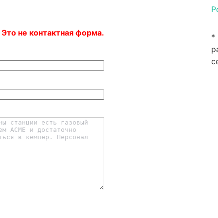
P
 Это не контактная форма.
*
р
с