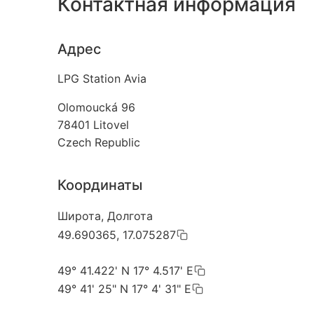
Контактная информация
Адрес
LPG Station Avia
Olomoucká 96
78401
Litovel
Czech Republic
Координаты
Широта, Долгота
49.690365, 17.075287
49° 41.422' N 17° 4.517' E
49° 41' 25" N 17° 4' 31" E