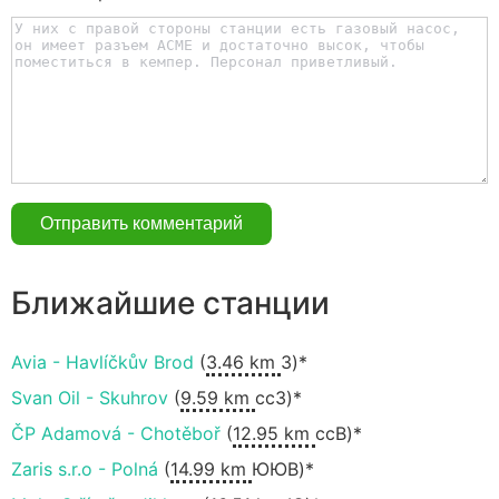
Ближайшие станции
Avia - Havlíčkův Brod
(
3.46 km
З)*
Svan Oil - Skuhrov
(
9.59 km
ccЗ)*
ČP Adamová - Chotěboř
(
12.95 km
ссВ)*
Zaris s.r.o - Polná
(
14.99 km
ЮЮВ)*