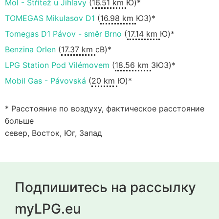
Mol - Střítež u Jihlavy
(
16.51 km
Ю)*
TOMEGAS Mikulasov D1
(
16.98 km
ЮЗ)*
Tomegas D1 Pávov - směr Brno
(
17.14 km
Ю)*
Benzina Orlen
(
17.37 km
сВ)*
LPG Station Pod Vilémovem
(
18.56 km
ЗЮЗ)*
Mobil Gas - Pávovská
(
20 km
Ю)*
* Расстояние по воздуху, фактическое расстояние
больше
север, Восток, Юг, Запад
Подпишитесь на рассылку
myLPG.eu