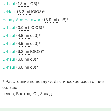
U-haul
(
1.3 mi
ЮВ)*
U-Haul
(
3.3 mi
ЮЮЗ)*
Handy Ace Hardware
(
3.9 mi
ссВ)*
U-haul
(
3.9 mi
ЮЮВ)*
U-haul
(
4.8 mi
ccЗ)*
U-haul
(
4.9 mi
ccЗ)*
U-haul
(
6.2 mi
ЮЮЗ)*
U-haul
(
6.6 mi
сЗ)*
U-haul
(
6.6 mi
сЗ)*
* Расстояние по воздуху, фактическое расстояние
больше
север, Восток, Юг, Запад