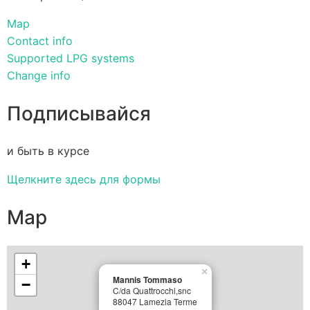
Map
Contact info
Supported LPG systems
Change info
Подписывайся
и быть в курсе
Щелкните здесь для формы
Map
+
×
Mannis Tommaso
−
C/da Quattrocchi,snc
88047 Lamezia Terme