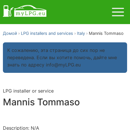
Домой
LPG installers and services
Italy
Mannis Tommaso
К сожалению, эта страница до сих пор не
переведена. Если вы хотите помочь, дайте мне
знать по адресу info@myLPG.eu
LPG installer or service
Mannis Tommaso
Description: N/A