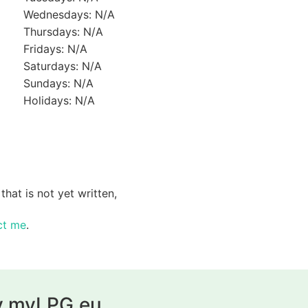
Wednesdays: N/A
Thursdays: N/A
Fridays: N/A
Saturdays: N/A
Sundays: N/A
Holidays: N/A
that is not yet written,
ct me
.
у myLPG.eu