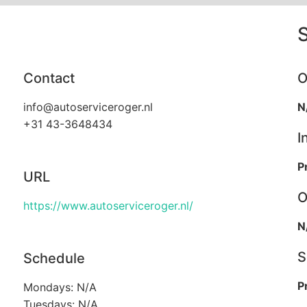
Contact
O
info@autoserviceroger.nl
N
+31 43-3648434
I
P
URL
O
https://www.autoserviceroger.nl/
N
S
Schedule
P
Mondays: N/A
Tuesdays: N/A