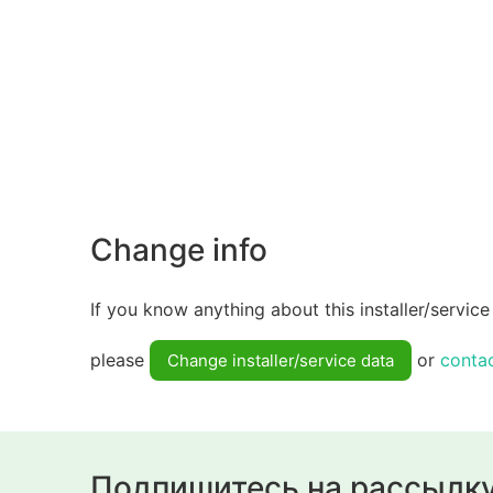
Change info
If you know anything about this installer/service 
please
or
conta
Change installer/service data
Подпишитесь на рассылк