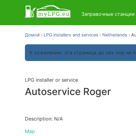
Заправочные станци
Домой
LPG installers and services
Netherlands
Au
К сожалению, эта страница до сих пор не 
LPG installer or service
Autoservice Roger
Description: N/A
Map