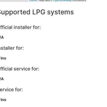
Supported LPG systems
fficial installer for:
/A
nstaller for:
rins
fficial service for:
/A
ervice for:
rins