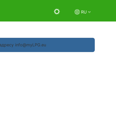
RU
 адресу info@myLPG.eu