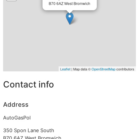
B70 6AZ West Bromwich
Leaflet
| Map data ©
OpenStreetMap
contributors
Contact info
Address
AutoGasPol
350 Spon Lane South
B70 6AZ
West Bromwich