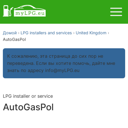
Домой
LPG installers and services
United Kingdom
AutoGasPol
К сожалению, эта страница до сих пор не
переведена. Если вы хотите помочь, дайте мне
знать по адресу info@myLPG.eu
LPG installer or service
AutoGasPol