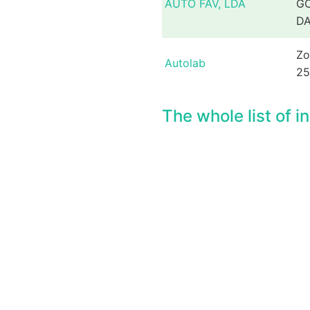
AUTO FAV, LDA
GO
D
Zo
Autolab
25
The whole list of i