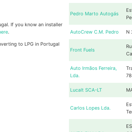
Es
Pedro Marto Autogás
Pe
gal. If you know an installer
here
.
AutoCrew C.M. Pedro
N 
nverting to LPG in Portugal
Ru
Front Fuels
Ca
Auto Irmãos Ferreira,
Tr
Lda.
78
Lucalt SCA-LT
MA
Es
Carlos Lopes Lda.
Te
ES