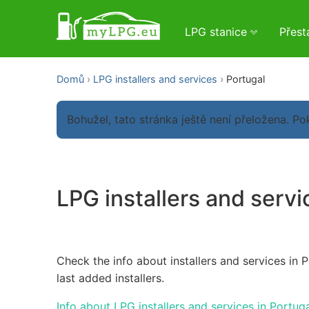
LPG stanice
Přes
Domů
LPG installers and services
Portugal
Bohužel, tato stránka ještě není přeložena. 
LPG installers and servi
Check the info about installers and services in 
last added installers.
Info about LPG installers and services in Portug