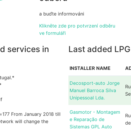
a buďte informováni
Klikněte zde pro potvrzení odběru
ve formuláři
d services in
Last added LPG i
INSTALLER NAME
A
tugal.*
Decosport-auto Jorge
*
Ru
Manuel Barroca Silva
Se
Unipessoal Lda.
f
Gasmotor - Montagem
77 From January 2018 till
Ru
e Reparação de
twork will change the
de
Sistemas GPL Auto