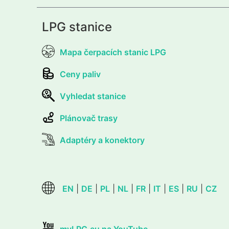
LPG stanice
Mapa čerpacích stanic LPG
Ceny paliv
Vyhledat stanice
Plánovač trasy
Adaptéry a konektory
EN
|
DE
|
PL
|
NL
|
FR
|
IT
|
ES
|
RU
|
CZ
myLPG.eu na YouTube