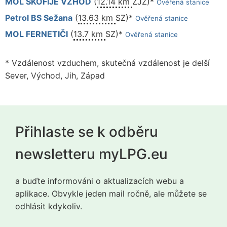
MOL ŠKOFIJE VZHOD
(
12.14 km
ZJZ)*
Ověřená stanice
Petrol BS Sežana
(
13.63 km
SZ)*
Ověřená stanice
MOL FERNETIČI
(
13.7 km
SZ)*
Ověřená stanice
* Vzdálenost vzduchem, skutečná vzdálenost je delší
Sever, Východ, Jih, Západ
Přihlaste se k odběru
newsletteru myLPG.eu
a buďte informováni o aktualizacích webu a
aplikace. Obvykle jeden mail ročně, ale můžete se
odhlásit kdykoliv.