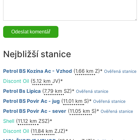
Nejbližší stanice
Petrol BS Kozina Ac - Vzhod
(
1.66 km
Z)*
Ověřená stanice
Discont Oil
(
5.12 km
JV)*
Petrol Bs Lipica
(
7.79 km
SZ)*
Ověřená stanice
Petrol BS Povir Ac - jug
(
11.01 km
S)*
Ověřená stanice
Petrol BS Povir Ac - sever
(
11.05 km
S)*
Ověřená stanice
Shell
(
11.12 km
ZSZ)*
Discont Oil
(
11.84 km
ZJZ)*