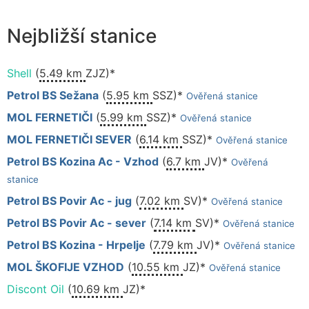
Nejbližší stanice
Shell
(
5.49 km
ZJZ)*
Petrol BS Sežana
(
5.95 km
SSZ)*
Ověřená stanice
MOL FERNETIČI
(
5.99 km
SSZ)*
Ověřená stanice
MOL FERNETIČI SEVER
(
6.14 km
SSZ)*
Ověřená stanice
Petrol BS Kozina Ac - Vzhod
(
6.7 km
JV)*
Ověřená
stanice
Petrol BS Povir Ac - jug
(
7.02 km
SV)*
Ověřená stanice
Petrol BS Povir Ac - sever
(
7.14 km
SV)*
Ověřená stanice
Petrol BS Kozina - Hrpelje
(
7.79 km
JV)*
Ověřená stanice
MOL ŠKOFIJE VZHOD
(
10.55 km
JZ)*
Ověřená stanice
Discont Oil
(
10.69 km
JZ)*