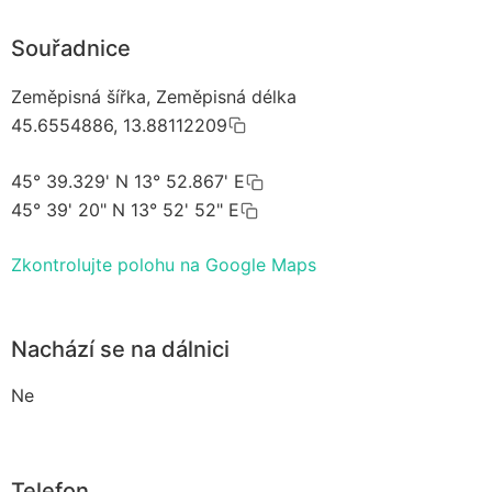
Souřadnice
Zeměpisná šířka, Zeměpisná délka
45.6554886, 13.88112209
45° 39.329' N 13° 52.867' E
45° 39' 20" N 13° 52' 52" E
Zkontrolujte polohu na Google Maps
Nachází se na dálnici
Ne
Telefon