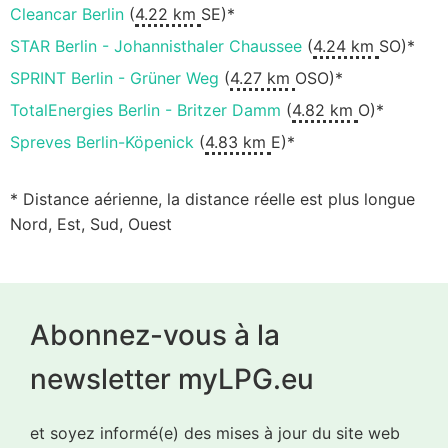
Cleancar Berlin
(
4.22 km
SE)*
STAR Berlin - Johannisthaler Chaussee
(
4.24 km
SO)*
SPRINT Berlin - Grüner Weg
(
4.27 km
OSO)*
TotalEnergies Berlin - Britzer Damm
(
4.82 km
O)*
Spreves Berlin-Köpenick
(
4.83 km
E)*
* Distance aérienne, la distance réelle est plus longue
Nord, Est, Sud, Ouest
Abonnez-vous à la
newsletter myLPG.eu
et soyez informé(e) des mises à jour du site web