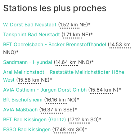
Stations les plus proches
W. Dorst Bad Neustadt
(
1.52 km
NE)*
Tankpoint Bad Neustadt
(
1.71 km
NE)*
BFT Oberelsbach - Becker Brennstoffhandel
(
14.53 km
NNO)*
Sandmann - Hyundai
(
14.64 km
NNO)*
Aral Mellrichstadt - Raststätte Mellrichstädter Höhe
West
(
15.58 km
NE)*
AVIA Ostheim - Jürgen Dorst Gmbh
(
15.64 km
N)*
Bft Bischofsheim
(
16.16 km
NO)*
AVIA Maßbach
(
16.37 km
SSE)*
BFT Bad Kissingen (Garitz)
(
17.12 km
SO)*
ESSO Bad Kissingen
(
17.48 km
SO)*