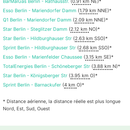
BarMalGas Berlin - Rathausstr.
(
0.91 km
NE)*
Esso Berlin - Mariendorfer Damm
(
1.79 km
NNE)*
Q1 Berlin - Mariendorfer Damm
(
2.09 km
NNE)*
Star Berlin - Steglitzer Damm
(
2.12 km
NO)*
Star Berlin - Hildburghauser Str
(
2.63 km
SSO)*
Sprint Berlin - Hildburghauser Str
(
2.68 km
SSO)*
Esso Berlin - Marienfelder Chaussee
(
3.15 km
SE)*
TotalEnergies Berlin - Schöneberger Str
(
3.88 km
N)*
Star Berlin - Königsberger Str
(
3.95 km
O)*
Sprint Berlin - Barnackufer
(
4 km
O)*
* Distance aérienne, la distance réelle est plus longue
Nord, Est, Sud, Ouest