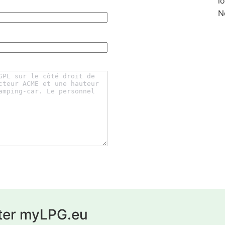
l
N
ter myLPG.eu