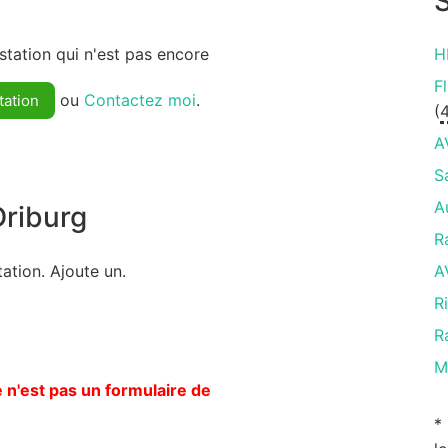
S
tation qui n'est pas encore
H
F
ou
Contactez moi
.
tation
(
A
S
A
riburg
R
ation. Ajoute un.
A
R
R
M
 n'est pas un formulaire de
*