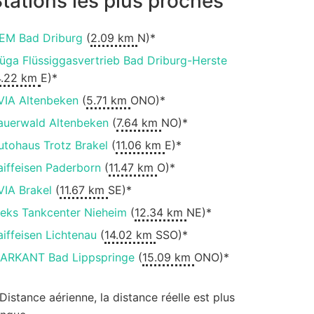
tations les plus proches
EM Bad Driburg
(
2.09 km
N)*
lüga Flüssiggasvertrieb Bad Driburg-Herste
4.22 km
E)*
VIA Altenbeken
(
5.71 km
ONO)*
auerwald Altenbeken
(
7.64 km
NO)*
utohaus Trotz Brakel
(
11.06 km
E)*
aiffeisen Paderborn
(
11.47 km
O)*
VIA Brakel
(
11.67 km
SE)*
ieks Tankcenter Nieheim
(
12.34 km
NE)*
aiffeisen Lichtenau
(
14.02 km
SSO)*
ARKANT Bad Lippspringe
(
15.09 km
ONO)*
 Distance aérienne, la distance réelle est plus