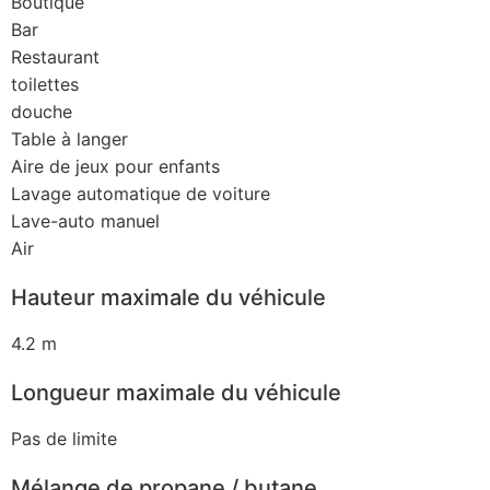
Boutique
Bar
Restaurant
toilettes
douche
Table à langer
Aire de jeux pour enfants
Lavage automatique de voiture
Lave-auto manuel
Air
Hauteur maximale du véhicule
4.2 m
Longueur maximale du véhicule
Pas de limite
Mélange de propane / butane