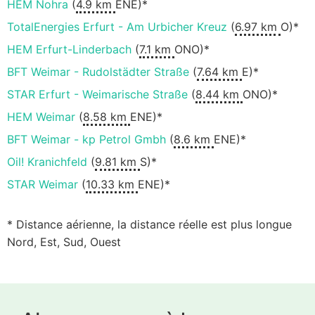
HEM Nohra
(
4.9 km
ENE)*
TotalEnergies Erfurt - Am Urbicher Kreuz
(
6.97 km
O)*
HEM Erfurt-Linderbach
(
7.1 km
ONO)*
BFT Weimar - Rudolstädter Straße
(
7.64 km
E)*
STAR Erfurt - Weimarische Straße
(
8.44 km
ONO)*
HEM Weimar
(
8.58 km
ENE)*
BFT Weimar - kp Petrol Gmbh
(
8.6 km
ENE)*
Oil! Kranichfeld
(
9.81 km
S)*
STAR Weimar
(
10.33 km
ENE)*
* Distance aérienne, la distance réelle est plus longue
Nord, Est, Sud, Ouest