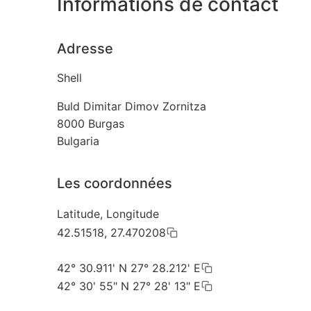
Informations de contact
Adresse
Shell
Buld Dimitar Dimov Zornitza
8000
Burgas
Bulgaria
Les coordonnées
Latitude, Longitude
42.51518, 27.470208
42° 30.911' N 27° 28.212' E
42° 30' 55" N 27° 28' 13" E