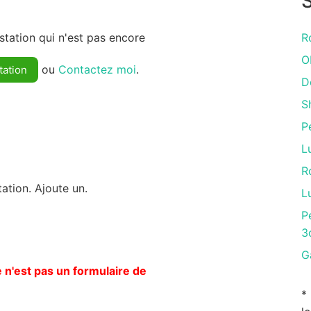
S
tation qui n'est pas encore
R
O
ou
Contactez moi
.
tation
D
S
P
L
R
ation. Ajoute un.
L
P
З
G
 n'est pas un formulaire de
*