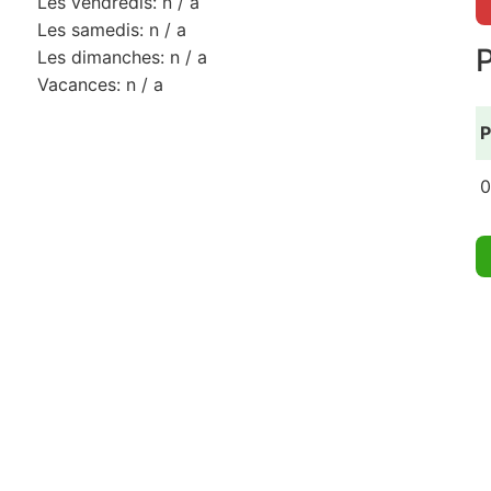
Les vendredis: n / a
Les samedis: n / a
Les dimanches: n / a
Vacances: n / a
P
0