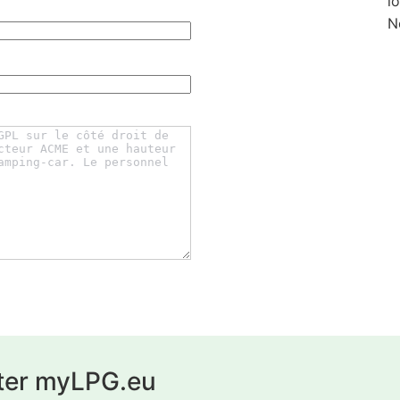
l
N
ter myLPG.eu