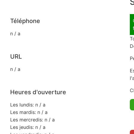
S
Téléphone
n / a
T
D
URL
P
n / a
E
l
C
Heures d'ouverture
Les lundis: n / a
Les mardis: n / a
Les mercredis: n / a
Les jeudis: n / a