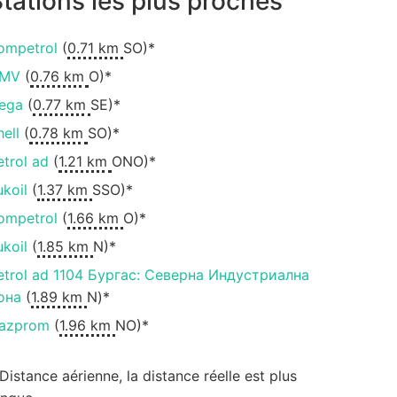
tations les plus proches
ompetrol
(
0.71 km
SO)*
MV
(
0.76 km
O)*
ega
(
0.77 km
SE)*
hell
(
0.78 km
SO)*
etrol ad
(
1.21 km
ONO)*
ukoil
(
1.37 km
SSO)*
ompetrol
(
1.66 km
O)*
ukoil
(
1.85 km
N)*
etrol ad 1104 Бургас: Северна Индустриална
она
(
1.89 km
N)*
azprom
(
1.96 km
NO)*
 Distance aérienne, la distance réelle est plus