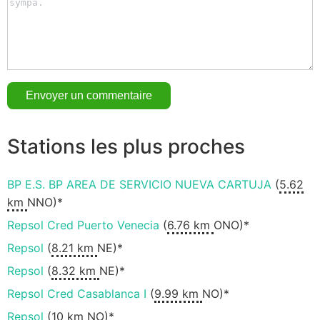
Stations les plus proches
BP E.S. BP AREA DE SERVICIO NUEVA CARTUJA
(
5.62
km
NNO)*
Repsol Cred Puerto Venecia
(
6.76 km
ONO)*
Repsol
(
8.21 km
NE)*
Repsol
(
8.32 km
NE)*
Repsol Cred Casablanca I
(
9.99 km
NO)*
Repsol
(
10 km
NO)*