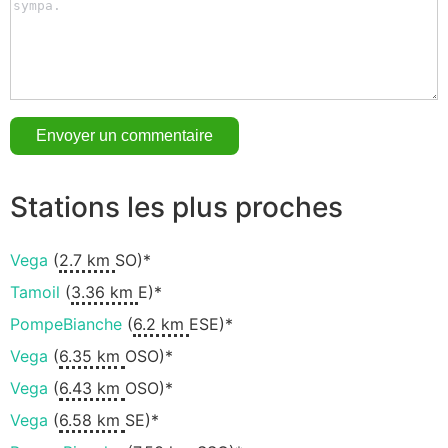
Stations les plus proches
Vega
(
2.7 km
SO)*
Tamoil
(
3.36 km
E)*
PompeBianche
(
6.2 km
ESE)*
Vega
(
6.35 km
OSO)*
Vega
(
6.43 km
OSO)*
Vega
(
6.58 km
SE)*