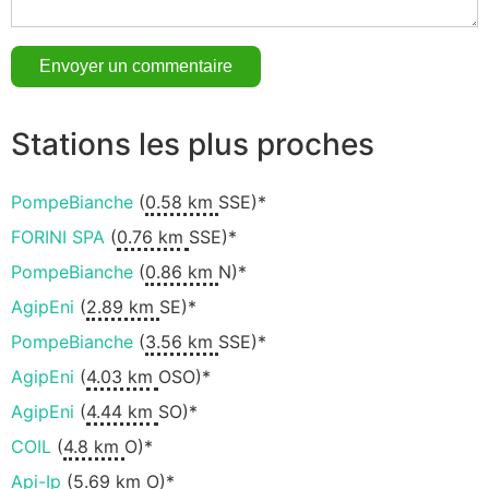
Stations les plus proches
PompeBianche
(
0.58 km
SSE)*
FORINI SPA
(
0.76 km
SSE)*
PompeBianche
(
0.86 km
N)*
AgipEni
(
2.89 km
SE)*
PompeBianche
(
3.56 km
SSE)*
AgipEni
(
4.03 km
OSO)*
AgipEni
(
4.44 km
SO)*
COIL
(
4.8 km
O)*
Api-Ip
(
5.69 km
O)*