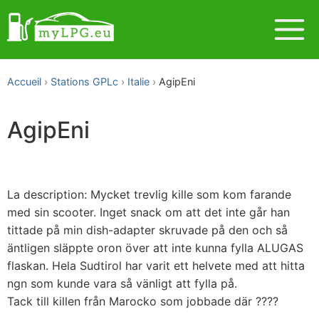
Accueil
Stations GPLc
Italie
AgipEni
AgipEni
La description: Mycket trevlig kille som kom farande
med sin scooter. Inget snack om att det inte går han
tittade på min dish-adapter skruvade på den och så
äntligen släppte oron över att inte kunna fylla ALUGAS
flaskan. Hela Sudtirol har varit ett helvete med att hitta
ngn som kunde vara så vänligt att fylla på.
Tack till killen från Marocko som jobbade där ????