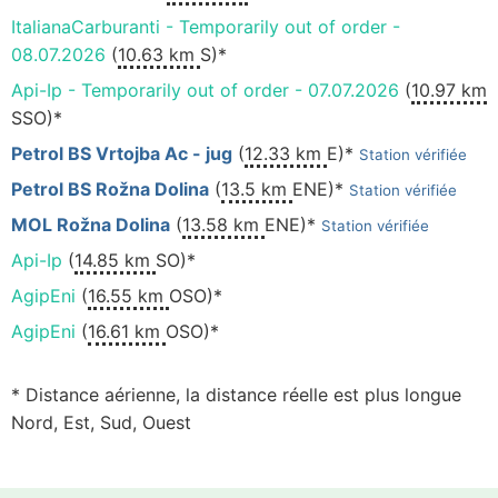
ItalianaCarburanti - Temporarily out of order -
08.07.2026
(
10.63 km
S)*
Api-Ip - Temporarily out of order - 07.07.2026
(
10.97 km
SSO)*
Petrol BS Vrtojba Ac - jug
(
12.33 km
E)*
Station vérifiée
Petrol BS Rožna Dolina
(
13.5 km
ENE)*
Station vérifiée
MOL Rožna Dolina
(
13.58 km
ENE)*
Station vérifiée
Api-Ip
(
14.85 km
SO)*
AgipEni
(
16.55 km
OSO)*
AgipEni
(
16.61 km
OSO)*
* Distance aérienne, la distance réelle est plus longue
Nord, Est, Sud, Ouest