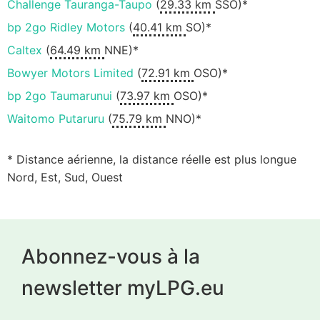
Challenge Tauranga-Taupo
(
29.33 km
SSO)*
bp 2go Ridley Motors
(
40.41 km
SO)*
Caltex
(
64.49 km
NNE)*
Bowyer Motors Limited
(
72.91 km
OSO)*
bp 2go Taumarunui
(
73.97 km
OSO)*
Waitomo Putaruru
(
75.79 km
NNO)*
* Distance aérienne, la distance réelle est plus longue
Nord, Est, Sud, Ouest
Abonnez-vous à la
newsletter myLPG.eu