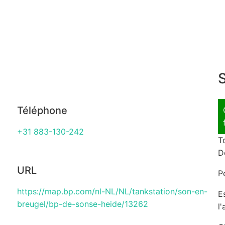
S
Téléphone
+31 883-130-242
T
D
URL
P
https://map.bp.com/nl-NL/NL/tankstation/son-en-
E
breugel/bp-de-sonse-heide/13262
l