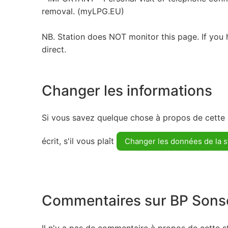
removal. (myLPG.EU)
NB. Station does NOT monitor this page. If you 
direct.
Changer les informations
Si vous savez quelque chose à propos de cette s
écrit, s'il vous plaît
Changer les données de la s
Commentaires sur BP Sons
Il n'y a pas de commentaire à propos de cette st