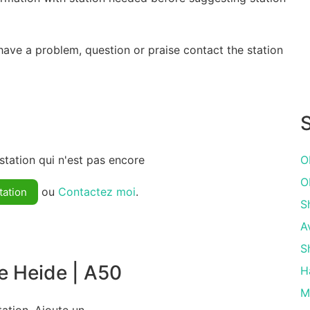
have a problem, question or praise contact the station
S
tation qui n'est pas encore
O
O
ou
Contactez moi
.
tation
S
A
S
e Heide | A50
H
M
ation. Ajoute un.