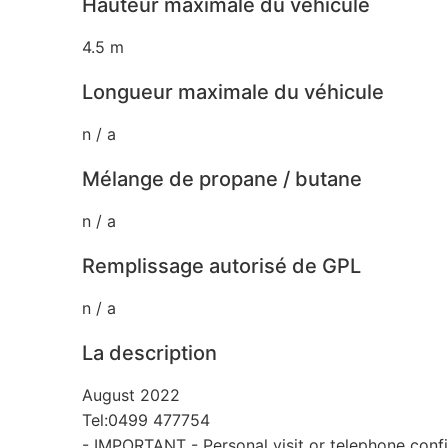
Hauteur maximale du véhicule
4.5 m
Longueur maximale du véhicule
n / a
Mélange de propane / butane
n / a
Remplissage autorisé de GPL
n / a
La description
August 2022
Tel:0499 477754
- IMPORTANT - Personal visit or telephone conf