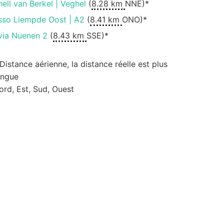
hell van Berkel | Veghel
(
8.28 km
NNE)*
sso Liempde Oost | A2
(
8.41 km
ONO)*
via Nuenen 2
(
8.43 km
SSE)*
 Distance aérienne, la distance réelle est plus
ongue
ord, Est, Sud, Ouest