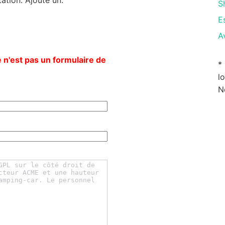
S
E
A
 n'est pas un formulaire de
*
l
N