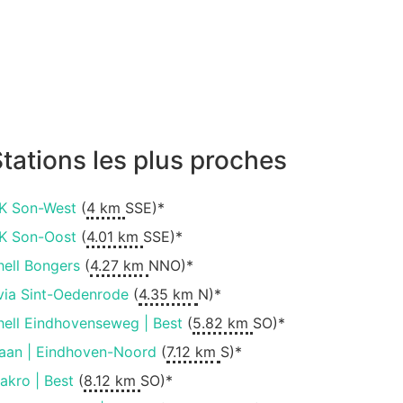
tations les plus proches
K Son-West
(
4 km
SSE)*
K Son-Oost
(
4.01 km
SSE)*
hell Bongers
(
4.27 km
NNO)*
via Sint-Oedenrode
(
4.35 km
N)*
hell Eindhovenseweg | Best
(
5.82 km
SO)*
aan | Eindhoven-Noord
(
7.12 km
S)*
akro | Best
(
8.12 km
SO)*