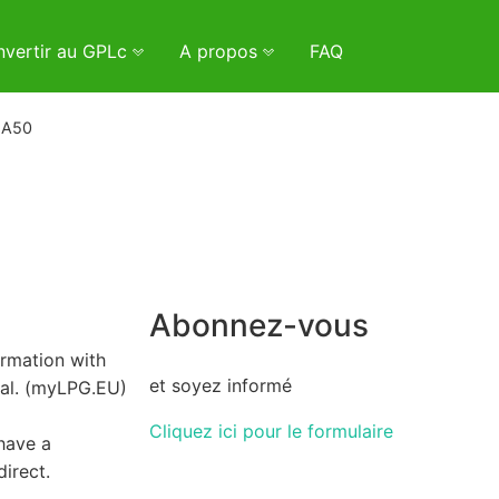
vertir au GPLc
A propos
FAQ
 A50
Abonnez-vous
irmation with
et soyez informé
val. (myLPG.EU)
Cliquez ici pour le formulaire
have a
direct.