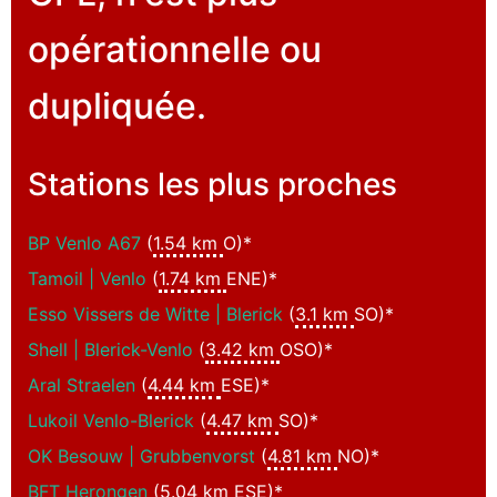
opérationnelle ou
dupliquée.
Stations les plus proches
BP Venlo A67
(
1.54 km
O)*
Tamoil | Venlo
(
1.74 km
ENE)*
Esso Vissers de Witte | Blerick
(
3.1 km
SO)*
Shell | Blerick-Venlo
(
3.42 km
OSO)*
Aral Straelen
(
4.44 km
ESE)*
Lukoil Venlo-Blerick
(
4.47 km
SO)*
OK Besouw | Grubbenvorst
(
4.81 km
NO)*
BFT Herongen
(
5.04 km
ESE)*