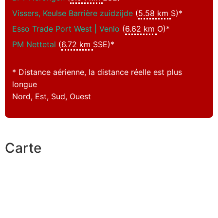
Vissers, Keulse Barrière zuidzijde
(
5.58 km
S)*
Esso Trade Port West | Venlo
(
6.62 km
O)*
PM Nettetal
(
6.72 km
SSE)*
* Distance aérienne, la distance réelle est plus
longue
Nord, Est, Sud, Ouest
Carte