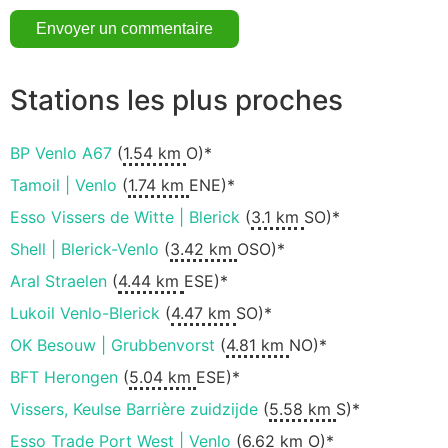
Stations les plus proches
BP Venlo A67
(
1.54 km
O)*
Tamoil | Venlo
(
1.74 km
ENE)*
Esso Vissers de Witte | Blerick
(
3.1 km
SO)*
Shell | Blerick-Venlo
(
3.42 km
OSO)*
Aral Straelen
(
4.44 km
ESE)*
Lukoil Venlo-Blerick
(
4.47 km
SO)*
OK Besouw | Grubbenvorst
(
4.81 km
NO)*
BFT Herongen
(
5.04 km
ESE)*
Vissers, Keulse Barrière zuidzijde
(
5.58 km
S)*
Esso Trade Port West | Venlo
(
6.62 km
O)*