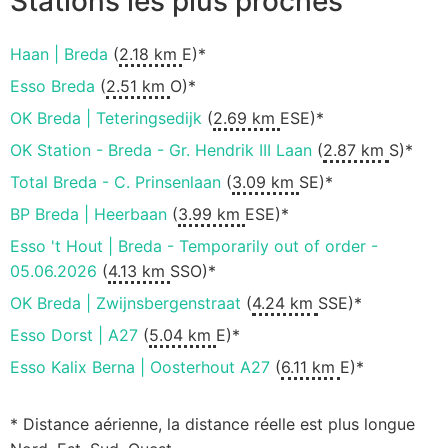
Stations les plus proches
Haan | Breda
(
2.18 km
E)*
Esso Breda
(
2.51 km
O)*
OK Breda | Teteringsedijk
(
2.69 km
ESE)*
OK Station - Breda - Gr. Hendrik III Laan
(
2.87 km
S)*
Total Breda - C. Prinsenlaan
(
3.09 km
SE)*
BP Breda | Heerbaan
(
3.99 km
ESE)*
Esso 't Hout | Breda - Temporarily out of order -
05.06.2026
(
4.13 km
SSO)*
OK Breda | Zwijnsbergenstraat
(
4.24 km
SSE)*
Esso Dorst | A27
(
5.04 km
E)*
Esso Kalix Berna | Oosterhout A27
(
6.11 km
E)*
* Distance aérienne, la distance réelle est plus longue