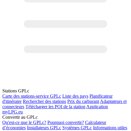
Stations GPLc
Carte des stations-service GPLc
Liste des pays
Planificateur
d'itinéraire
Rechercher des stations
Prix du carburant
Adaptateurs et
connecteurs
Télécharger les POI de la station
Application
myLPG.eu
Convertir au GPLc
Qu'est-ce que le GPLc?
Pourquoi convertir?
Calculateur
d’économies
Installateurs GPLc
Systèmes GPLc
Informations utiles