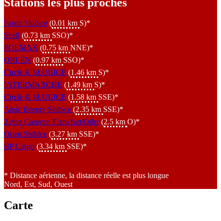
Stations les plus proches
Faron Slubice
(
0.01 km
S)*
Shell
(
0.73 km
SSO)*
POLMAX
(
0.75 km
NNE)*
ORLEN
(
0.97 km
SSO)*
Circle K SŁUBICE
(
1.46 km
S)*
INTERMARCHE
(
1.49 km
S)*
Circle K SŁUBICE
(
1.58 km
SSE)*
Amic Energy Słubice
(
2.35 km
SSE)*
Zebra Caravan Frankfurt/Oder
(
2.5 km
O)*
Orlen Słubice
(
3.27 km
SSE)*
BP Cargo
(
3.34 km
SSE)*
* Distance aérienne, la distance réelle est plus longue
Nord, Est, Sud, Ouest
Carte