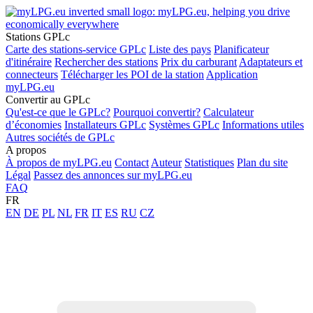
Stations GPLc
Carte des stations-service GPLc
Liste des pays
Planificateur
d'itinéraire
Rechercher des stations
Prix du carburant
Adaptateurs et
connecteurs
Télécharger les POI de la station
Application
myLPG.eu
Convertir au GPLc
Qu'est-ce que le GPLc?
Pourquoi convertir?
Calculateur
d’économies
Installateurs GPLc
Systèmes GPLc
Informations utiles
Autres sociétés de GPLc
A propos
À propos de myLPG.eu
Contact
Auteur
Statistiques
Plan du site
Légal
Passez des annonces sur myLPG.eu
FAQ
FR
EN
DE
PL
NL
FR
IT
ES
RU
CZ