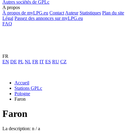
Autres sociétés de GPLc
A propos
À propos de myLPG.eu
Contact
Auteur
Statistiques
Plan du site
Légal
Passez des annonces sur myLPG.eu
FAQ
FR
EN
DE
PL
NL
FR
IT
ES
RU
CZ
Accueil
Stations GPLc
Pologne
Faron
Faron
La description: n / a