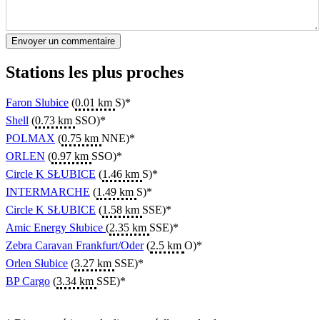
Stations les plus proches
Faron Slubice
(
0.01 km
S)*
Shell
(
0.73 km
SSO)*
POLMAX
(
0.75 km
NNE)*
ORLEN
(
0.97 km
SSO)*
Circle K SŁUBICE
(
1.46 km
S)*
INTERMARCHE
(
1.49 km
S)*
Circle K SŁUBICE
(
1.58 km
SSE)*
Amic Energy Słubice
(
2.35 km
SSE)*
Zebra Caravan Frankfurt/Oder
(
2.5 km
O)*
Orlen Słubice
(
3.27 km
SSE)*
BP Cargo
(
3.34 km
SSE)*