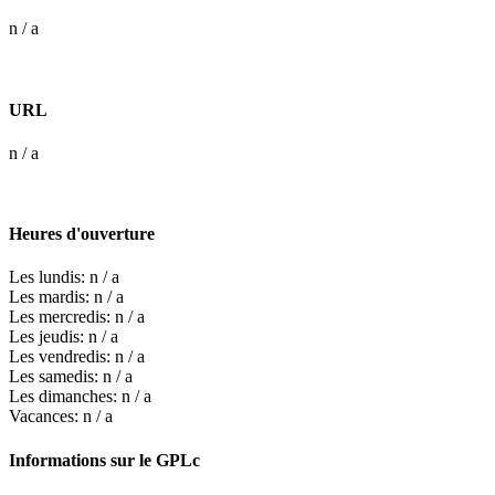
n / a
URL
n / a
Heures d'ouverture
Les lundis: n / a
Les mardis: n / a
Les mercredis: n / a
Les jeudis: n / a
Les vendredis: n / a
Les samedis: n / a
Les dimanches: n / a
Vacances: n / a
Informations sur le GPLc