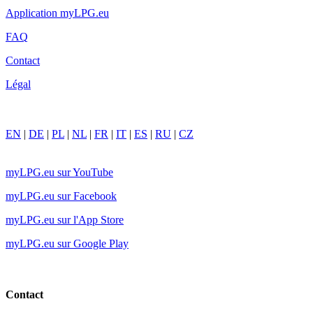
Application myLPG.eu
FAQ
Contact
Légal
EN
|
DE
|
PL
|
NL
|
FR
|
IT
|
ES
|
RU
|
CZ
myLPG.eu sur YouTube
myLPG.eu sur Facebook
myLPG.eu sur l'App Store
myLPG.eu sur Google Play
Contact