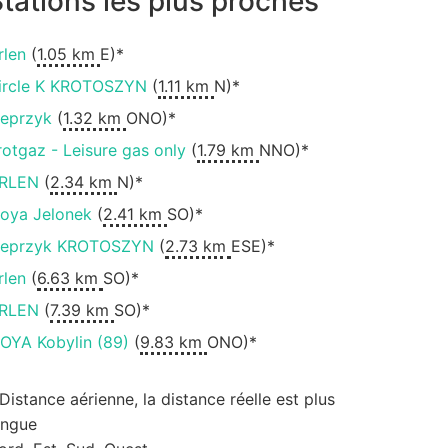
tations les plus proches
rlen
(
1.05 km
E)*
ircle K KROTOSZYN
(
1.11 km
N)*
ieprzyk
(
1.32 km
ONO)*
rotgaz - Leisure gas only
(
1.79 km
NNO)*
RLEN
(
2.34 km
N)*
oya Jelonek
(
2.41 km
SO)*
ieprzyk KROTOSZYN
(
2.73 km
ESE)*
rlen
(
6.63 km
SO)*
RLEN
(
7.39 km
SO)*
OYA Kobylin (89)
(
9.83 km
ONO)*
 Distance aérienne, la distance réelle est plus
ongue