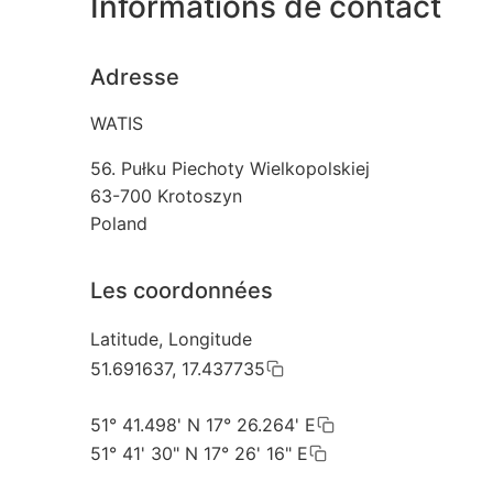
Informations de contact
Adresse
WATIS
56. Pułku Piechoty Wielkopolskiej
63-700
Krotoszyn
Poland
Les coordonnées
Latitude, Longitude
51.691637, 17.437735
51° 41.498' N 17° 26.264' E
51° 41' 30" N 17° 26' 16" E