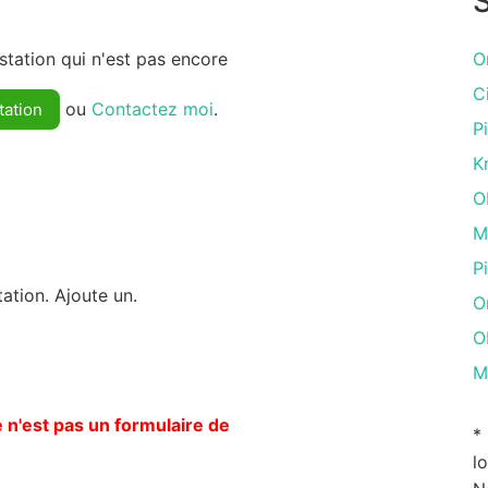
S
tation qui n'est pas encore
O
C
ou
Contactez moi
.
tation
P
K
O
M
P
ation. Ajoute un.
O
O
M
 n'est pas un formulaire de
*
l