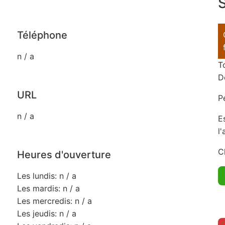
S
Téléphone
n / a
T
D
URL
P
n / a
E
l
C
Heures d'ouverture
Les lundis: n / a
Les mardis: n / a
Les mercredis: n / a
Les jeudis: n / a