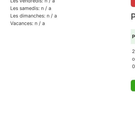
Les vendredis: n / a
Les samedis: n / a
Les dimanches: n / a
Vacances: n / a
P
2
o
0