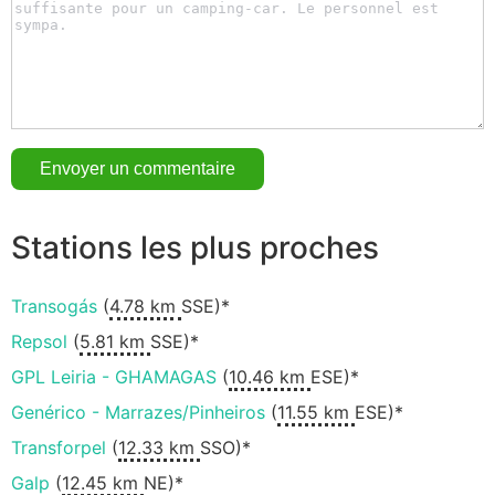
Stations les plus proches
Transogás
(
4.78 km
SSE)*
Repsol
(
5.81 km
SSE)*
GPL Leiria - GHAMAGAS
(
10.46 km
ESE)*
Genérico - Marrazes/Pinheiros
(
11.55 km
ESE)*
Transforpel
(
12.33 km
SSO)*
Galp
(
12.45 km
NE)*