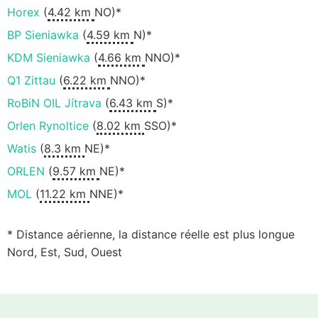
Horex
(
4.42 km
NO)*
BP Sieniawka
(
4.59 km
N)*
KDM Sieniawka
(
4.66 km
NNO)*
Q1 Zittau
(
6.22 km
NNO)*
RoBiN OIL Jítrava
(
6.43 km
S)*
Orlen Rynoltice
(
8.02 km
SSO)*
Watis
(
8.3 km
NE)*
ORLEN
(
9.57 km
NE)*
MOL
(
11.22 km
NNE)*
* Distance aérienne, la distance réelle est plus longue
Nord, Est, Sud, Ouest